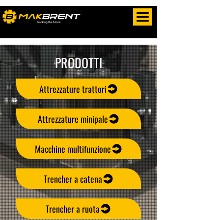
PRODOTTI
Attrezzature trattori
Attrezzature minipale
Macchine multifunzione
Trencher a catena
Trencher a ruota