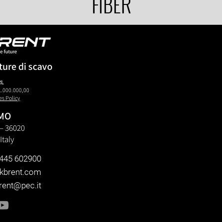
FIBER
ture di scavo
RL
1.000.000,00
es Policy
AMO
6 – 36020
Italy
445 602900
kbrent.com
ent@pec.it