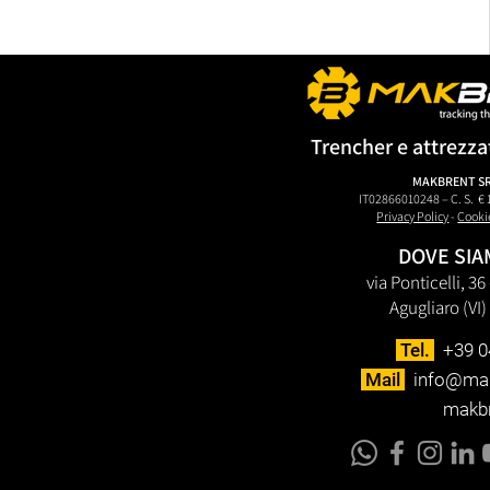
Trencher e attrezza
MAKBRENT S
IT02866010248 – C. S. € 
Privacy Policy
-
Cooki
DOVE SI
via Ponticelli, 3
Agugliaro (VI) 
Tel.
+39 0
Mail
info@ma
makbr