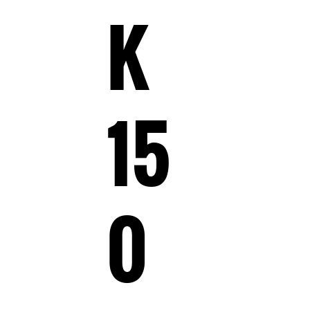
K
15
0