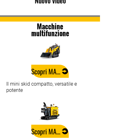
Nuovo video
Macchine
multifunzione
Scopri MAK 40
Il mini skid compatto, versatile e
potente
Scopri MAK 75 EVO.1