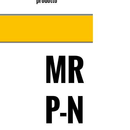
prodotto
MR
P-N