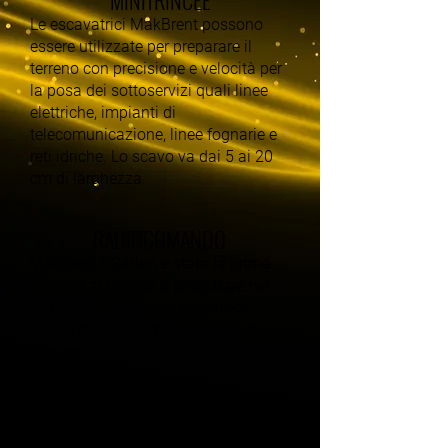
MINITRINCEE
Le escavatrici MakBrent possono
essere utilizzate per preparare il
terreno con precisione e velocità per
la posa dei sottoservizi quali linee
elettriche, impianti di
telecomunicazione, linee fognarie e
reti idriche. Lo scavo va dai 5 ai 20
cm di larghezza.
RADIOCOMANDO
MakBrent - Garbin è stata la prima
azienda al mondo a progettare nel
2014, una macchina scavatrice
dotata di radiocomando grado di
svolgere diversi compiti
consentendo agli operatori di ridurre
l’esposizione ai rischi connessi alle
attività lavorative.