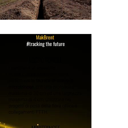
MakBrent
#tracking the future
MICROTRINCEE
I trencher e le scavatrici
multifunzione MakBrent sono
perfetti per la
tecnica di scavo di
microtrincea
, con una profondità
massima di 30 cm ed una larghezza
massima di 4 cm, utilizzata nei
progetti di posa della fibra ottica e
collegamenti FTTH.