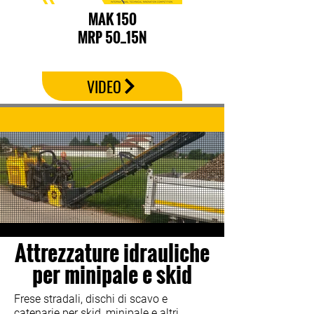
MAK 150
MRP 50_15N
VIDEO
Attrezzature idrauliche
per minipale e skid
Frese stradali, dischi di scavo e
catenarie per skid, minipale e altri