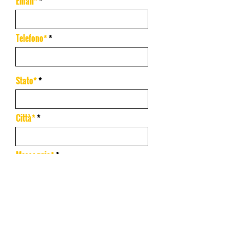
Email*
Telefono*
Stato*
Città*
Messaggio*
Accetto termini e condizioni